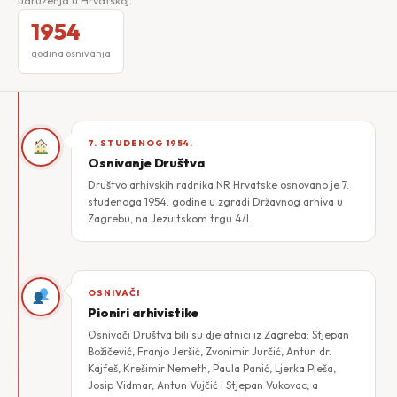
udruženja u Hrvatskoj.
1954
godina osnivanja
7. STUDENOG 1954.
Osnivanje Društva
Društvo arhivskih radnika NR Hrvatske osnovano je 7.
studenoga 1954. godine u zgradi Državnog arhiva u
Zagrebu, na Jezuitskom trgu 4/I.
OSNIVAČI
Pioniri arhivistike
Osnivači Društva bili su djelatnici iz Zagreba: Stjepan
Božičević, Franjo Jeršić, Zvonimir Jurčić, Antun dr.
Kajfeš, Krešimir Nemeth, Paula Panić, Ljerka Pleša,
Josip Vidmar, Antun Vujčić i Stjepan Vukovac, a