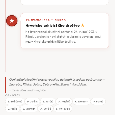
24. RUJNA 1993. — RIJEKA
Hrvatsko arhivističko društvo
Na izvanrednoj skupštini održanoj 24. rujna 1993. u
Rijeci, usvojen je novi statut, a ubrzo je usvojen i novi
naziv Hrvatsko arhivističko društvo.
Osnivačkoj skupštini prisustvovali su delegati iz sedam podruznica —
Zagreba, Rijeke, Splita, Dubrovnika, Zadra i Varaždina.
— Osnivačka skupština, 1954.
OSNIVAČI
S. Božičević
F. Jeršić
Z. Jurčić
A. Kajfeš
K. Nemeth
P. Panić
L. Pleša
J. Vidmar
A. Vujčić
S. Vukovac