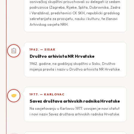
osnivačkoj skupštini prisustvovali su delegati iz sedam
podruznica (Zagreba, Rijeke, Splita, Dubrovnika, Zadra
i Varaždina), predstavnici CK SKH, republicki gradskog
sekretarijata za prosvjetu, nauku i kulturu, te članovi
Arhivskog savjeta NRH.
Stjepan Božičević
Franjo Jeršić
Zvonimir Jurčić
Antun dr. Kajfeš
Krešimir Nemeth
Paula Panić
1962. — SISAK
Ljerka Pleša
Josip Vidmar
Antun Vujčić
Društvo arhivista NR Hrvatske
Stjepan Vukovac
1962. godine, na godišnjoj skupštini u Sisku, Društvo
mijenja pravila i naziv u Društvo arhivista NR Hrvatske.
1977. — KARLOVAC
Savez društava arhivskih radnika Hrvatske
Na savjetovanju u Karlovcu 1977. usvojen je novi statut
i novi naziv Savez društava arhivskih radnika Hrvatske.