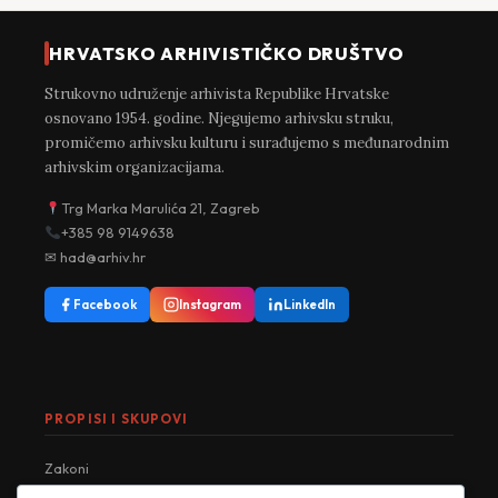
HRVATSKO ARHIVISTIČKO DRUŠTVO
Strukovno udruženje arhivista Republike Hrvatske
osnovano 1954. godine. Njegujemo arhivsku struku,
promičemo arhivsku kulturu i surađujemo s međunarodnim
arhivskim organizacijama.
Trg Marka Marulića 21, Zagreb
+385 98 9149638
✉ had@arhiv.hr
Facebook
Instagram
LinkedIn
PROPISI I SKUPOVI
Zakoni