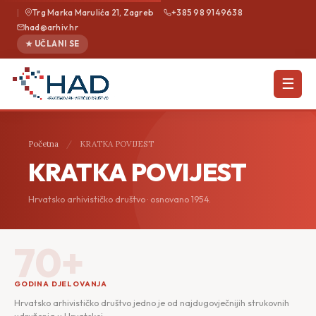
|
Trg Marka Marulića 21, Zagreb
+385 98 9149638
had@arhiv.hr
★ UČLANI SE
☰
Početna
/
KRATKA POVIJEST
KRATKA POVIJEST
Hrvatsko arhivističko društvo · osnovano 1954.
70+
GODINA DJELOVANJA
Hrvatsko arhivističko društvo jedno je od najdugovječnijih strukovnih