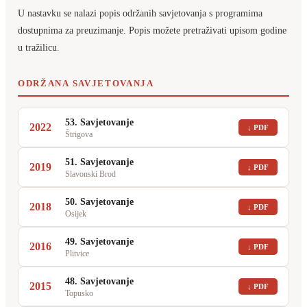
U nastavku se nalazi popis održanih savjetovanja s programima
dostupnima za preuzimanje. Popis možete pretraživati upisom godine
u tražilicu.
ODRŽANA SAVJETOVANJA
53. Savjetovanje
2022
↓ PDF
Štrigova
51. Savjetovanje
2019
↓ PDF
Slavonski Brod
50. Savjetovanje
2018
↓ PDF
Osijek
49. Savjetovanje
2016
↓ PDF
Plitvice
48. Savjetovanje
2015
↓ PDF
Topusko