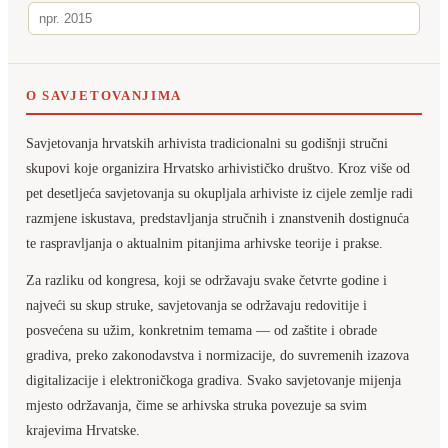
O SAVJETOVANJIMA
Savjetovanja hrvatskih arhivista tradicionalni su godišnji stručni
skupovi koje organizira Hrvatsko arhivističko društvo. Kroz više od
pet desetljeća savjetovanja su okupljala arhiviste iz cijele zemlje radi
razmjene iskustava, predstavljanja stručnih i znanstvenih dostignuća
te raspravljanja o aktualnim pitanjima arhivske teorije i prakse.
Za razliku od kongresa, koji se održavaju svake četvrte godine i
najveći su skup struke, savjetovanja se održavaju redovitije i
posvećena su užim, konkretnim temama — od zaštite i obrade
gradiva, preko zakonodavstva i normizacije, do suvremenih izazova
digitalizacije i elektroničkoga gradiva. Svako savjetovanje mijenja
mjesto održavanja, čime se arhivska struka povezuje sa svim
krajevima Hrvatske.