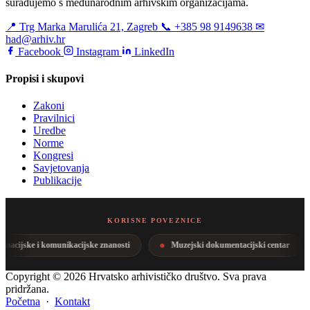
surađujemo s međunarodnim arhivskim organizacijama.
📍 Trg Marka Marulića 21, Zagreb
📞 +385 98 9149638
✉
had@arhiv.hr
Facebook
Instagram
LinkedIn
Propisi i skupovi
Zakoni
Pravilnici
Uredbe
Norme
Kongresi
Savjetovanja
Publikacije
KORISNE POVEZNICE
macijske i komunikacijske znanosti
Muzejski dokumentacijski centar
Copyright © 2026 Hrvatsko arhivističko društvo. Sva prava
pridržana.
Početna
·
Kontakt