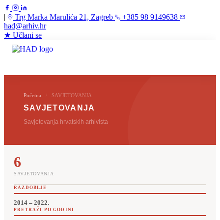
|
Trg Marka Marulića 21, Zagreb
+385 98 9149638
had@arhiv.hr
★ Učlani se
☰
Početna
/
SAVJETOVANJA
SAVJETOVANJA
Savjetovanja hrvatskih arhivista
6
SAVJETOVANJA
RAZDOBLJE
2014 – 2022.
PRETRAŽI PO GODINI